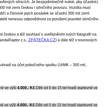
vřených silnicích. Je bezpodmínečně nutné, aby účastníci
300 mil zemí českou i silničního provozu. Vozidla musí
iči a členové jejich posádek se účastní 300 mil zemí
telé nenesou odpovědnost za porušení pravidel silničního
í českou a též souhlasí s uveřejněním svých fotografií na
andaRaptor z.s.,
ZPÁTEČKA.CZ
) a dále též v novinových
uhradí na účet pobočného spolku ÚAMK – 300 mil,
vné ve výši
4.000,- Kč
.Děti od 0 do 15 let hradí startovné ve
né ve výši
4.000,- Kč
.Děti od 0 do 15 let hradí startovné ve