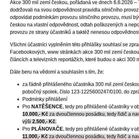
Akce 300 mil zemí českou, pořádaná ve dnech 6.6.2026 – 7
dodržovali na svou odpovědnost pravidla silničního provozu
odpovídat podmínkám provozu silničního provozu, musí být 
českou na vlastní odpovědnost, odtah poškozených a nepoj
provozu ze strany účastníků a taktéž nenesou odpovědnost 
Všichni účastníci vyplněním této přihlášky souhlasí se zpr
Facebookových, www stránkách akce 300 mil zemí českou 
článcích a televizních reportážích, které budou o akci 300
Dále beru na vědomí a souhlasím s tím, že:
za řádně přihlášeného účastníka 300 mil zemí českou
pobočný spolek, číslo 123-1225600247/0100, do zprávy
Podmínky přihlášení
Pro
NATĚŠENCE
, tedy pro přihlášené účastníky v 
10.000,- Kč
za dvoučlennou posádku, tedy řidič a navi
výši
2.500,- Kč
.
Pro
PLÁNOVAČE
, tedy pro přihlášené účastníky v 
11.000,- Kč
za dvoučlennou posádku, tedy řidič a navi