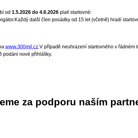
obí od
1.5.2026 do 4.6.2026
platí startovné:
gátor.Každý další člen posádky od 15 let (včetně) hradí starto
 na
www.300mil.cz
.V případě neuhrazení startovného v řádném t
 podání nové přihlášky.
eme za podporu naším partn