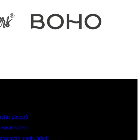
rchiv závodů
egistrovat se
pracování osob. údajů