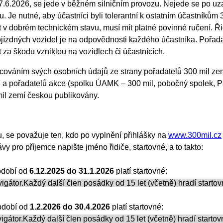
.6.2026, se jede v běžném silničním provozu. Nejede se po uza
. Je nutné, aby účastníci byli tolerantní k ostatním účastníkům 
v dobrém technickém stavu, musí mít platné povinné ručení. Řid
ízdných vozidel je na odpovědnosti každého účastníka. Pořada
za škodu vzniklou na vozidlech či účastnících.
acováním svých osobních údajů ze strany pořadatelů 300 mil zem
a pořadatelů akce (spolku ÚAMK – 300 mil, pobočný spolek, P
 mil zemí českou publikovány.
, se považuje ten, kdo po vyplnění přihlášky na
www.300mil.cz
 pro příjemce napište jméno řidiče, startovné, a to takto:
období od
6.12.2025 do 31.1.2026
platí startovné:
gátor.Každý další člen posádky od 15 let (včetně) hradí starto
období od
1.2.2026 do 30.4.2026
platí startovné:
gátor.Každý další člen posádky od 15 let (včetně) hradí startov