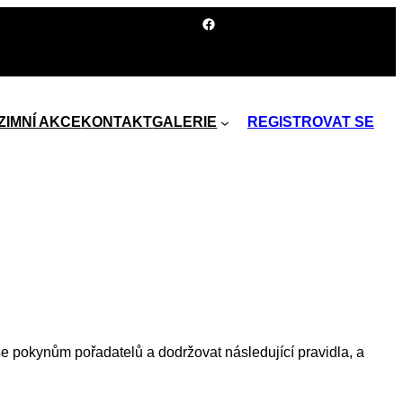
https://www.facebook.com/300milzemiceskou/?locale=cs_CZ
ZIMNÍ AKCE
KONTAKT
GALERIE
REGISTROVAT SE
 se pokynům pořadatelů a dodržovat následující pravidla, a