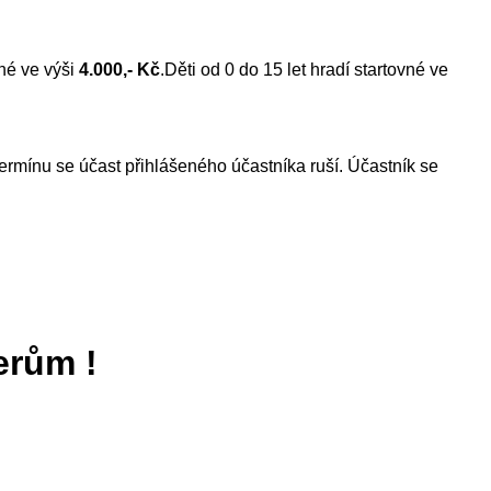
vné ve výši
4.000,- Kč
.Děti od 0 do 15 let hradí startovné ve
ermínu se účast přihlášeného účastníka ruší. Účastník se
erům !