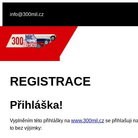
Přeskočit
na
info@300mil.cz
obsah
REGISTRACE
Přihláška!
Vyplněním této přihlášky na
www.300mil.cz
se přihlašuji n
to bez výjimky: