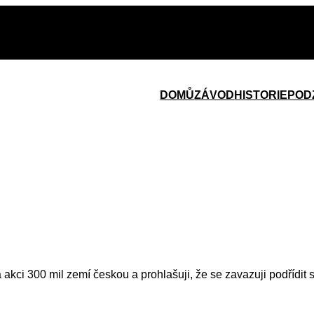
DOMŮ
ZÁVOD
HISTORIE
POD
a akci 300 mil zemí českou a prohlašuji, že se zavazuji podřídit