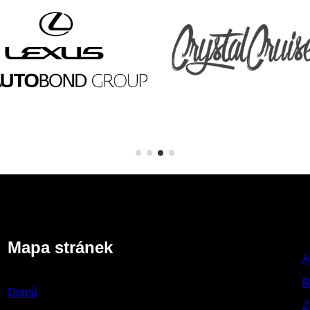
Mapa stránek
A
R
Domů
Z