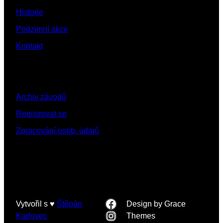
Historie
Podzimní akce
Kontakt
Archiv závodů
Registrovat se
Zpracování osob. údajů
Facebook
Vytvořil s ♥️
Štěpán
Design by Grace
Instagram
Karlovec
Themes