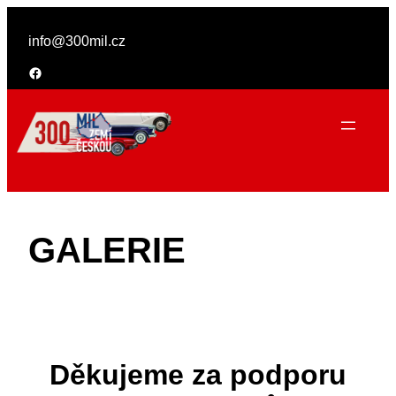
Přeskočit
na
info@300mil.cz
obsah
https://www.facebook.com/300milzemiceskou/?locale=cs_CZ
GALERIE
Děkujeme za podporu